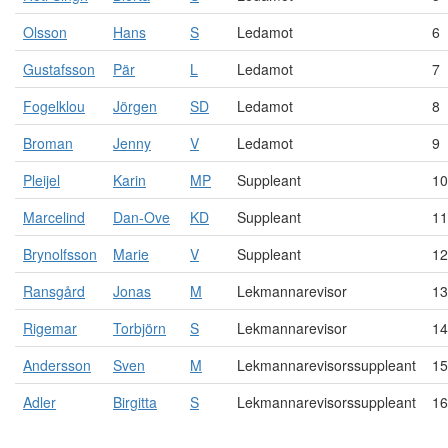
Olsson
Hans
S
Ledamot
6
Gustafsson
Pär
L
Ledamot
7
Fogelklou
Jörgen
SD
Ledamot
8
Broman
Jenny
V
Ledamot
9
Pleijel
Karin
MP
Suppleant
10
Marcelind
Dan-Ove
KD
Suppleant
11
Brynolfsson
Marie
V
Suppleant
12
Ransgård
Jonas
M
Lekmannarevisor
13
Rigemar
Torbjörn
S
Lekmannarevisor
14
Andersson
Sven
M
Lekmannarevisorssuppleant
15
Adler
Birgitta
S
Lekmannarevisorssuppleant
16