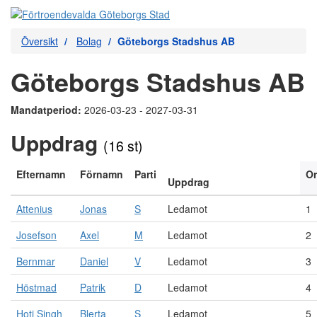
Översikt
Bolag
Göteborgs Stadshus AB
Göteborgs Stadshus AB
Mandatperiod:
2026-03-23 - 2027-03-31
Uppdrag
(16 st)
Efternamn
Förnamn
Parti
O
Uppdrag
Attenius
Jonas
S
Ledamot
1
Josefson
Axel
M
Ledamot
2
Bernmar
Daniel
V
Ledamot
3
Höstmad
Patrik
D
Ledamot
4
Hoti Singh
Blerta
S
Ledamot
5