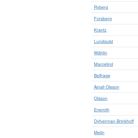
Ryberg
Forsberg
Krantz
Lundquist
Wåhlin
Marcelind
Belfrage
Ainali Olsson
Olsson
Eneroth
Dyfverman-Brinkhoff
Melin