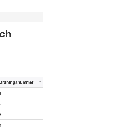
och
Ordningsnummer
1
2
3
4