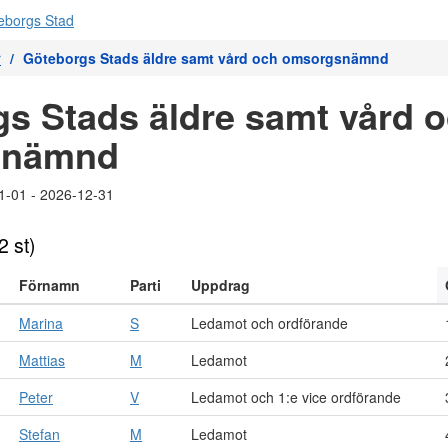
r
Göteborgs Stads äldre samt vård och omsorgsnämnd
s Stads äldre samt vård 
snämnd
1-01 - 2026-12-31
2 st)
Förnamn
Parti
Uppdrag
Marina
S
Ledamot och ordförande
Mattias
M
Ledamot
Peter
V
Ledamot och 1:e vice ordförande
Stefan
M
Ledamot