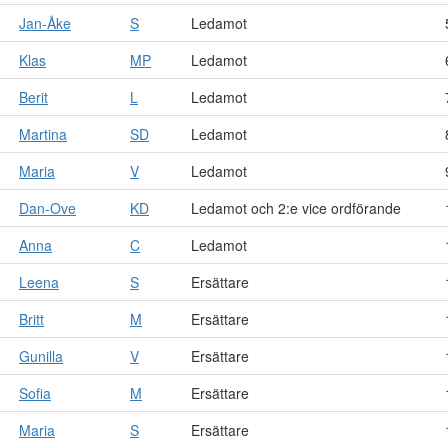
Jan-Åke
S
Ledamot
Klas
MP
Ledamot
Berit
L
Ledamot
Martina
SD
Ledamot
Maria
V
Ledamot
Dan-Ove
KD
Ledamot och 2:e vice ordförande
Anna
C
Ledamot
Leena
S
Ersättare
Britt
M
Ersättare
Gunilla
V
Ersättare
Sofia
M
Ersättare
Maria
S
Ersättare