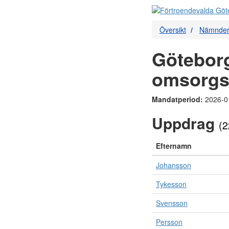
Översikt
Nämnde
Göteborg
omsorg
Mandatperiod:
2026-0
Uppdrag
(2
Efternamn
Johansson
Tykesson
Svensson
Persson