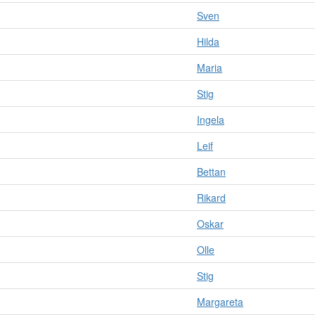
Sven
Hilda
Maria
Stig
Ingela
Leif
Bettan
Rikard
Oskar
Olle
Stig
Margareta