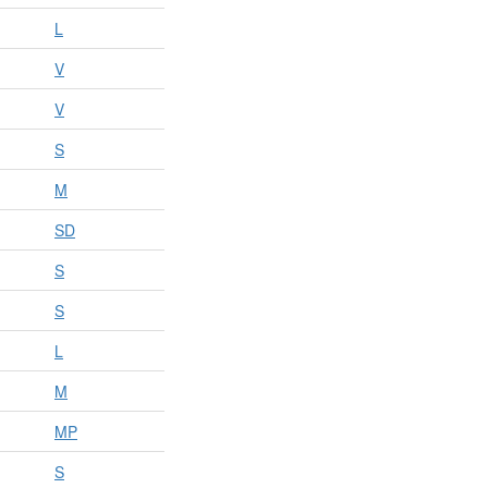
L
V
V
S
M
SD
S
S
L
M
MP
S