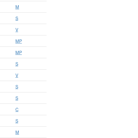
M
S
V
MP
MP
S
V
S
S
C
S
M