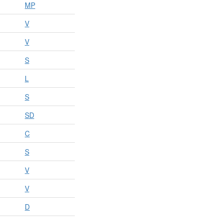
MP
V
V
S
L
S
SD
C
S
V
V
D