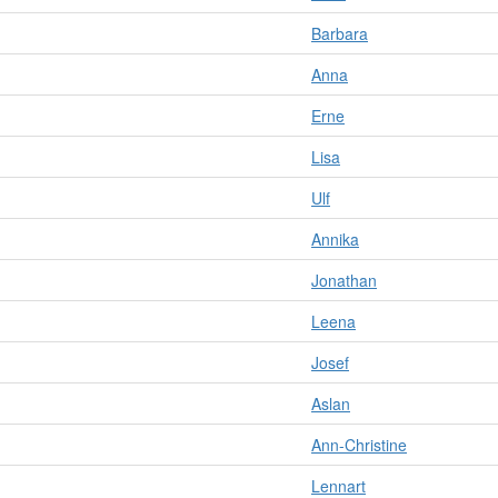
Barbara
Anna
Erne
Lisa
Ulf
Annika
Jonathan
Leena
Josef
Aslan
Ann-Christine
Lennart