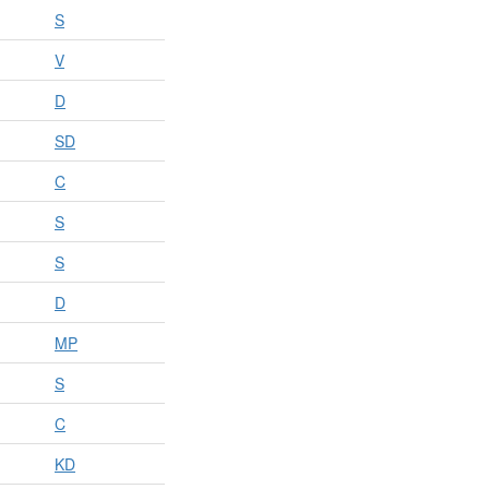
S
V
D
SD
C
S
S
D
MP
S
C
KD