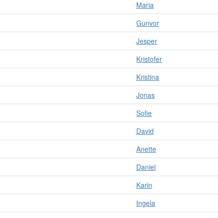
Maria
Gunvor
Jesper
Kristofer
Kristina
Jonas
Sofie
David
Anette
Daniel
Karin
Ingela