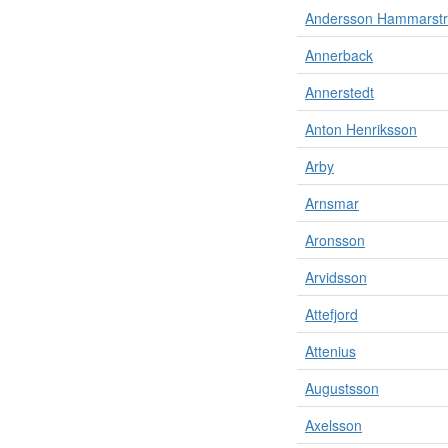
n
Andersson Hammarst
i
s
Annerback
a
t
Annerstedt
i
o
Anton Henriksson
n
e
Arby
r
o
Arnsmar
c
Aronsson
h
p
Arvidsson
e
r
Attefjord
s
o
Attenius
n
e
Augustsson
r
.
Axelsson