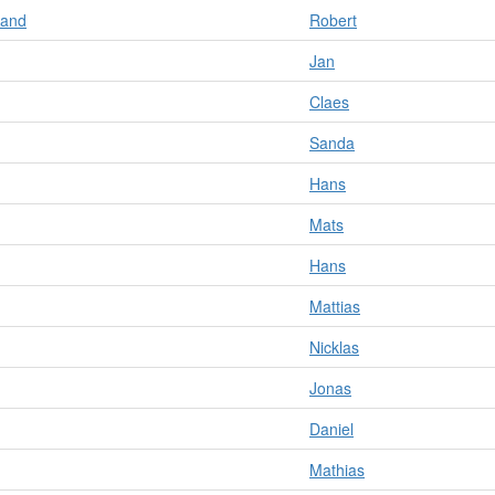
rand
Robert
Jan
Claes
Sanda
Hans
Mats
Hans
Mattias
Nicklas
Jonas
Daniel
Mathias