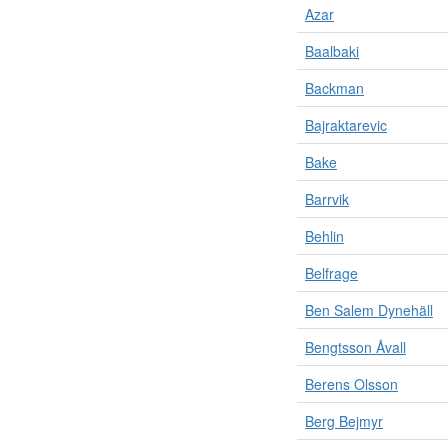
Azar
Baalbaki
Backman
Bajraktarevic
Bake
Barrvik
Behlin
Belfrage
Ben Salem Dynehäll
Bengtsson Åvall
Berens Olsson
Berg Bejmyr