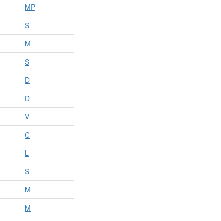
MP
S
M
S
D
D
V
C
L
S
M
M