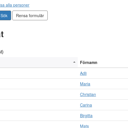
isa alla personer
Sök
Rensa formulär
t
t)
Förnamn
Adli
Maria
Christian
Carina
Birgitta
Mats