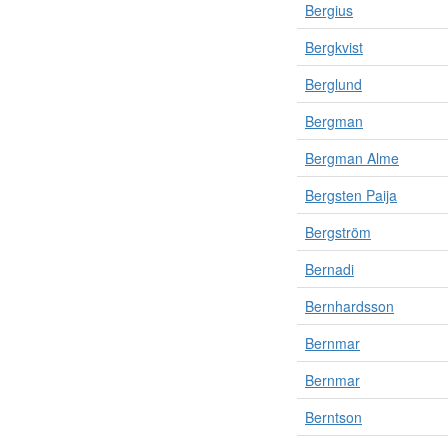
Bergius
Bergkvist
Berglund
Bergman
Bergman Alme
Bergsten Paija
Bergström
Bernadi
Bernhardsson
Bernmar
Bernmar
Berntson