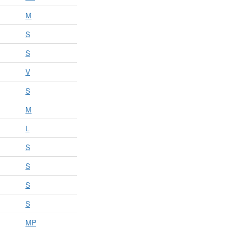
M
S
S
V
S
M
L
S
S
S
S
MP