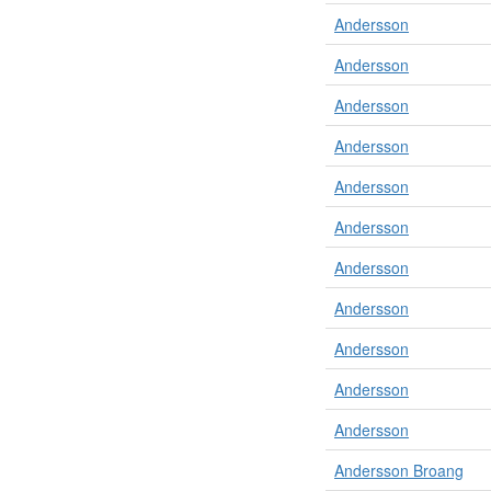
o
Andersson
l
i
Andersson
k
a
Andersson
k
a
Andersson
t
e
Andersson
g
Andersson
o
r
Andersson
i
e
Andersson
r
s
Andersson
o
m
Andersson
o
r
Andersson
g
a
Andersson Broang