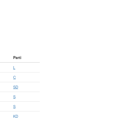
Parti
L
C
SD
S
S
KD