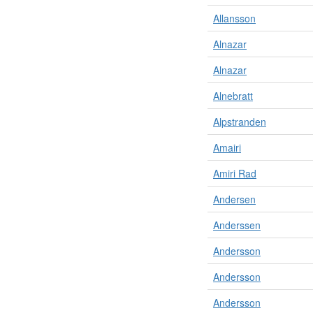
R
Allansson
e
s
Alnazar
u
l
Alnazar
t
a
Alnebratt
t
Alpstranden
e
n
Amairi
ä
r
Amiri Rad
u
p
Andersen
p
d
Anderssen
e
l
Andersson
a
Andersson
d
e
Andersson
i