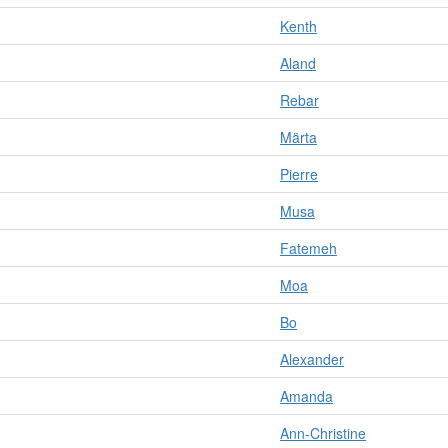
Kenth
Aland
Rebar
Märta
Pierre
Musa
Fatemeh
Moa
Bo
Alexander
Amanda
Ann-Christine